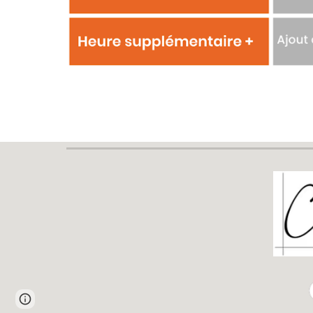
Page
Report abuse