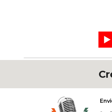
Cr
Envi