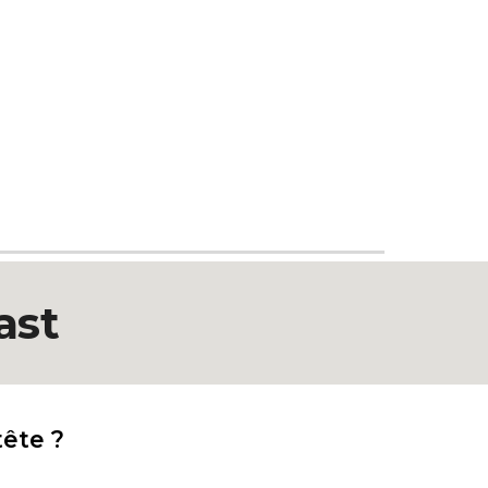
ast
tête ?