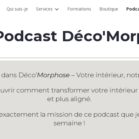
Qui suis-je
Services
Formations
Boutique
Podc
ip to main content
Skip to navigat
Podcast Déco'Mo
 dans
Déco’
Morphose
– Votre intérieur, not
ouvrir comment transformer votre intérieur
et plus aligné.
 exactement la mission de ce podcast que je
semaine !